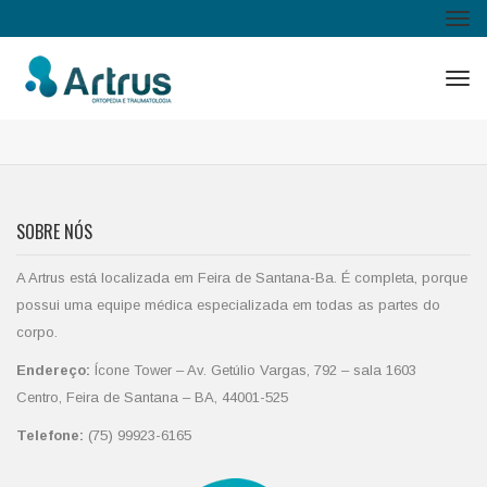
Tog
Features
navi
Tog
navi
Home
/
Features
SOBRE NÓS
A Artrus está localizada em Feira de Santana-Ba. É completa, porque
possui uma equipe médica especializada em todas as partes do
corpo.
Endereço:
Ícone Tower – Av. Getúlio Vargas, 792 – sala 1603
Centro, Feira de Santana – BA, 44001-525
Telefone:
(75) 99923-6165