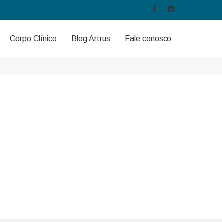
Home
/
4 Column
Corpo Clínico
Blog Artrus
Fale conosco