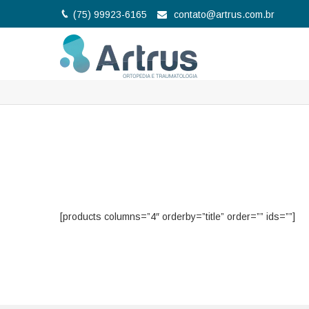
(75) 99923-6165
contato@artrus.com.br
4 Column
[products columns=”4″ orderby=”title” order=”” ids=””]